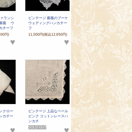
ァランシ
ビンテージ 薔薇のブーケ
薔薇 ウ
ウェディングハンカチー
カチーフ
フ
900円)
11,500円(税込12,650円)
♥
♥
ンクロー
ビンテージ 上品なペール
ンカチー
ピンク コットンレースハ
ンカチ
♥
SOLD OUT
♥