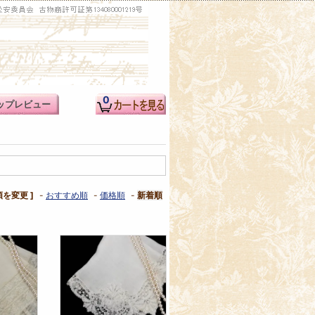
0
ップレビュー
順を変更 ]
-
おすすめ順
-
価格順
-
新着順