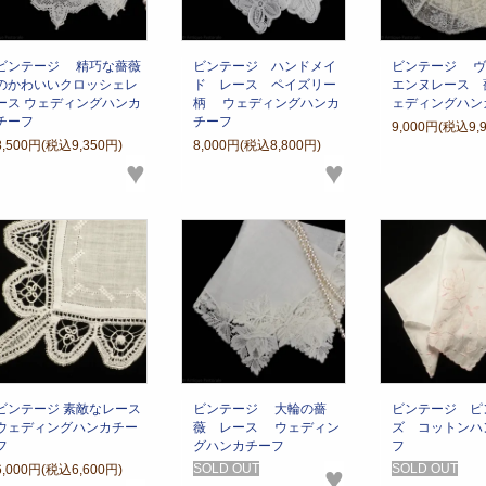
ビンテージ 精巧な薔薇
ビンテージ ハンドメイ
ビンテージ ヴ
のかわいいクロッシェレ
ド レース ペイズリー
エンヌレース 
ース ウェディングハンカ
柄 ウェディングハンカ
ェディングハン
チーフ
チーフ
9,000円(税込9,
8,500円(税込9,350円)
8,000円(税込8,800円)
♥
♥
ビンテージ 素敵なレース
ビンテージ 大輪の薔
ビンテージ ピ
ウェディングハンカチー
薇 レース ウェディン
ズ コットンハ
フ
グハンカチーフ
フ
SOLD OUT
♥
SOLD OUT
6,000円(税込6,600円)