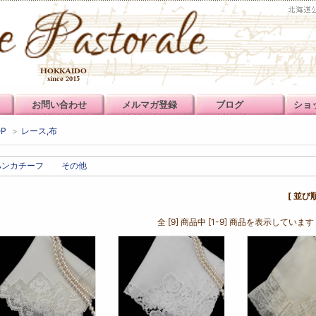
お問い合わせ
メルマガ登録
ブログ
ショ
OP
>
レース,布
ハンカチーフ
その他
[ 並び
全 [9] 商品中 [1-9] 商品を表示しています