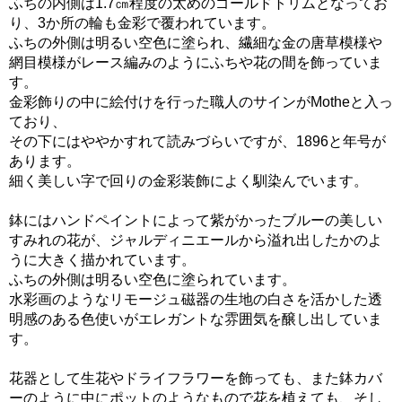
ふちの内側は1.7㎝程度の太めのゴールドトリムとなってお
り、3か所の輪も金彩で覆われています。
ふちの外側は明るい空色に塗られ、繊細な金の唐草模様や
網目模様がレース編みのようにふちや花の間を飾っていま
す。
金彩飾りの中に絵付けを行った職人のサインがMotheと入っ
ており、
その下にはややかすれて読みづらいですが、1896と年号が
あります。
細く美しい字で回りの金彩装飾によく馴染んでいます。
鉢にはハンドペイントによって紫がかったブルーの美しい
すみれの花が、ジャルディニエールから溢れ出したかのよ
うに大きく描かれています。
ふちの外側は明るい空色に塗られています。
水彩画のようなリモージュ磁器の生地の白さを活かした透
明感のある色使いがエレガントな雰囲気を醸し出していま
す。
花器として生花やドライフラワーを飾っても、また鉢カバ
ーのように中にポットのようなもので花を植えても、そし