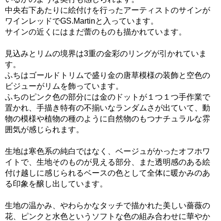
中央右下あたりに絵付けを行ったアーティストのサインが
ワインレッドでGS.Martinと入っています。
サインの近くにはまだ蕾のものも描かれています。
見込みとリムの境界は3重の金彩のリングが引かれていま
す。
ふちはゴールドトリムで盛り金の唐草模様の装飾と空色の
ビジューがリムを飾っています。
ふちのピンク色の部分には金のドットが１つ１つ手作業で
置かれ、手描き特有の不揃いなランダムさが出ていて、動
物の模様や植物の種のように自然物のもつナチュラルな雰
囲気が感じられます。
生地は寒色系の純白ではなく、ベージュがかったオフホワ
イトで、生地そのものが見える部分、また透明感のある絵
付け越しに感じられるベースの色として全体に暖かみのあ
る印象を醸し出しています。
生地の温かみ、やわらかなタッチで描かれた美しい薔薇の
花、ピンクと水色というソフトな色の組み合わせに華やか