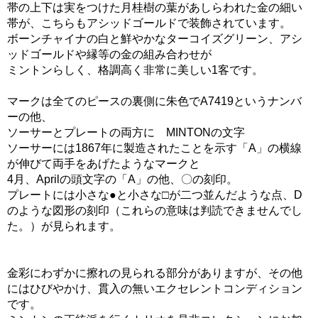
帯の上下は実をつけた月桂樹の葉があしらわれた金の細い
帯が、こちらもアシッドゴールドで装飾されています。
ボーンチャイナの白と鮮やかなターコイズグリーン、アシ
ッドゴールドや縁等の金の組み合わせが
ミントンらしく、格調高く非常に美しい1客です。
マークは全てのピースの裏側に朱色でA7419というナンバ
ーの他、
ソーサーとプレートの両方に MINTONの文字
ソーサーには1867年に製造されたことを示す「A」の横線
が伸びて両手をあげたようなマークと
4月、Aprilの頭文字の「A」の他、〇の刻印。
プレートには小さな●と小さな□が二つ並んだような点、D
のような図形の刻印（これらの意味は判読できませんでし
た。）が見られます。
金彩にわずかに擦れの見られる部分がありますが、その他
にはひびやかけ、貫入の無いエクセレントコンディション
です。