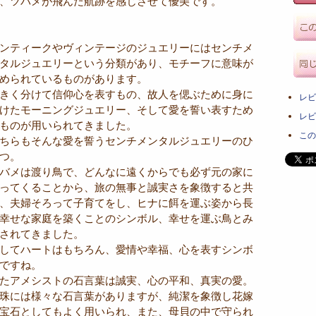
、ツバメが飛んだ航跡を感じさせて優美です。
ンティークやヴィンテージのジュエリーにはセンチメ
タルジュエリーという分類があり、モチーフに意味が
められているものがあります。
きく分けて信仰心を表すもの、故人を偲ぶために身に
レビ
けたモーニングジュエリー、そして愛を誓い表すため
レビ
ものが用いられてきました。
この
ちらもそんな愛を誓うセンチメンタルジュエリーのひ
つ。
バメは渡り鳥で、どんなに遠くからでも必ず元の家に
ってくることから、旅の無事と誠実さを象徴すると共
、夫婦そろって子育てをし、ヒナに餌を運ぶ姿から長
幸せな家庭を築くことのシンボル、幸せを運ぶ鳥とみ
されてきました。
してハートはもちろん、愛情や幸福、心を表すシンボ
ですね。
たアメシストの石言葉は誠実、心の平和、真実の愛。
珠には様々な石言葉がありますが、純潔を象徴し花嫁
宝石としてもよく用いられ、また、母貝の中で守られ