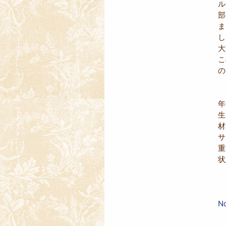
ル
部
ま
し
大
こ
の
年
材
サ
重
状
N