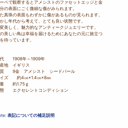
ーペで観察するとアメシストのファセットエッジと金
分の表面にごく微細な傷がみられます。
た真珠の表面もわずかに傷があるものが見られます。
かし年代から考えて、とても良い状態です。
変美しく、魅力的なアンティークジュエリーです。
の美しい鳥は幸福を届けるためにあなたの元に旅立つ
を待っています。
代 1908年～1909年
生産地 イギリス
質 9金 アメシスト シードパール
イズ 約4㎝×1.4㎝×8㎜
量 約1.75ｇ
態 エクセレントコンディション
ote:
表記についての補足説明