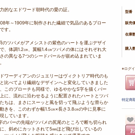
力的なエドワード朝時代の愛の証。
型番
908年～1909年に制作された繊細で気品のあるブロー
販売
です。
在庫
羽のツバメがアメシストの紫色のハートを運ぶデザイ
で、体調1.2㎝、翼幅1.4㎝ツバメの体にはそれぞれ大
購入
さの異なる7つのシードパールが嵌め込まれていま
。
※ログイ
ドワーディアンのジュエリーはヴィクトリア時代のも
と比べてより繊細なデザインへと変化していきました
、このブローチも同様で、ゆるやかなS字を描くバー
上に、流れに沿わせるように配置されたハートとツバ
特定商取
たちは、まさにスーッと風を切って飛ぶような滑らか
動きを、このわずか幅1.5㎝×長さ3.8㎝の中に見事に
現しています。
字のバーの先端がツバメの尻尾のところで断ち切られ
に、斜めにカットされて5㎜ほど飛び出しているの