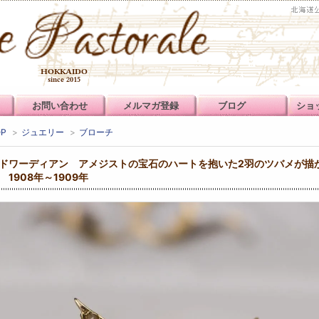
お問い合わせ
メルマガ登録
ブログ
ショ
OP
>
ジュエリー
>
ブローチ
ドワーディアン アメジストの宝石のハートを抱いた2羽のツバメが描
 1908年～1909年