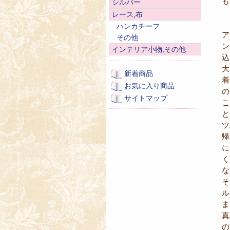
も
シルバー
レース,布
ハンカチーフ
ア
その他
ン
インテリア小物,その他
込
大
新着商品
着
お気に入り商品
の
サイトマップ
こ
と
ツ
帰
に
く
な
そ
ル
ま
真
の