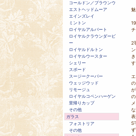
コールドン／ブラウンウ
魅
エストヘッドムーア
エインズレイ
1
ミントン
チ
ロイヤルアルバート
ロイヤルクラウンダービ
2
ー
ン
ロイヤルドルトン
き
ロイヤルウースター
す
シェリー
スポード
エ
スージークーパー
の
ウェッジウッド
が
リモージュ
の
ロイヤルコペンハーゲン
メ
里帰りカップ
な
その他
表
ガラス
S
フォストリア
ず
その他