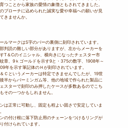
育つことから家族の愛情の象徴ともされてきました。
のブローチに込められた誠実な愛や幸福への願いが見
てきませんか。
ールマークはS字のバーの裏側に刻印されています。
部判読の難しい部分がありますが、左からメーカーを
すT＆Cのイニシャル、横向きになったチェスター市
紋章、9ｋゴールドを示す9と・375の数字、1908年～
909年を示す筆記体のＨが刻印されています。
＆Ｃというメーカーは特定できませんでしたが、19世
後半からバーミンガム等、他の地域で作られた製品に
ェスターで刻印のみ押したケースが多数あるのでこち
もその一つかもしれません。
ンは正常に可動し、固定も程よい固さで安定していま
。
ンの付け根に落下防止用のチェーンをつけるリングが
り付けられています。