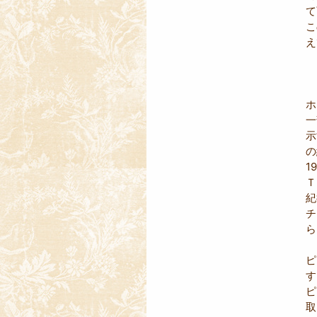
て
こ
え
ホ
一
示
の
1
Ｔ
紀
チ
ら
ピ
す
ピ
取