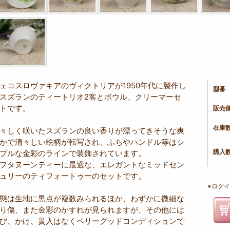
ェコスロヴァキアのヴィクトリアが1950年代に製作し
型番
スズランのティートリオ2客とボウル、クリーマーセ
トです。
販売
在庫
々しく咲いたスズランの良い香りが漂ってきそうな爽
かで清々しい絵柄が転写され、ふちやハンドル等はシ
プルな金彩のラインで装飾されています。
購入
フタヌーンティーに最適な、エレガントなミッドセン
ュリーのティフォートゥーのセットです。
※ログイ
態は生地に黒点が複数みられるほか、わずかに微細な
り傷、また金彩のかすれが見られますが、その他には
び、かけ、貫入はなくベリーグッドコンディションで