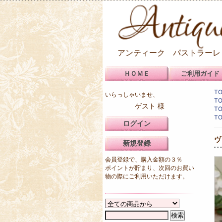
アンティーク パストラーレ
ＨＯＭＥ
ご利用ガイド
T
いらっしゃいませ、
T
ゲスト 様
T
T
ログイン
ヴ
新規登録
会員登録で、購入金額の３％
ポイントが貯まり、次回のお買い
物の際にご利用いただけます。