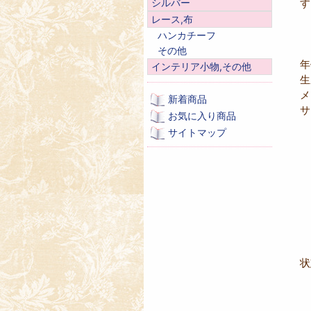
す
シルバー
レース,布
ハンカチーフ
その他
年
インテリア小物,その他
生
メ
新着商品
サ
お気に入り商品
サイトマップ
ケ
ミ
ボ
状