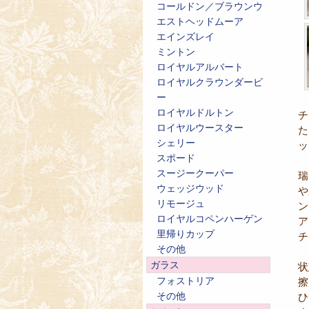
コールドン／ブラウンウ
エストヘッドムーア
エインズレイ
ミントン
ロイヤルアルバート
ロイヤルクラウンダービ
ー
ロイヤルドルトン
チ
ロイヤルウースター
た
シェリー
ッ
スポード
スージークーパー
瑞
ウェッジウッド
や
リモージュ
ン
ロイヤルコペンハーゲン
ア
里帰りカップ
チ
その他
ガラス
状
フォストリア
擦
その他
ひ