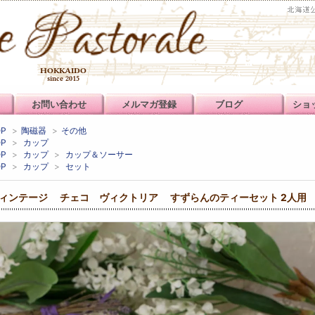
お問い合わせ
メルマガ登録
ブログ
ショ
OP
>
陶磁器
>
その他
OP
>
カップ
OP
>
カップ
>
カップ＆ソーサー
OP
>
カップ
>
セット
ィンテージ チェコ ヴィクトリア すずらんのティーセット 2人用 テ