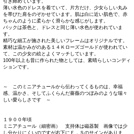
引き締めています。
薄い水色のドレスを着ていて、片方だけ、少女らしい丸み
を帯びた肩をのぞかせています。肌は白に近い肌色で、赤
ちゃんのように柔らかく滑らかな感じがします。
バックは茶色と、ドレスと同じ薄い水色が使われていま
す。
精巧な細工が施された美しいフレームはオリジナルです。
素材は温かみがのある１４Ｋローズゴールドが使われてい
て、この少女の絵とよくマッチしています。
100年以上も昔に作られた物としては、素晴らしいコンディ
ションです。
～ このミニアチュールから伝わってくるものは、幸福
感、温かさ、そしてふくらんだ薔薇のつぼみのような瑞々
しい愛らしさです ～
１９００年頃
ミニアチュール（細密画） 支持体は磁器製 画像では少
し分かりにくいのですが右下にＥ．Ｓのサインがありま