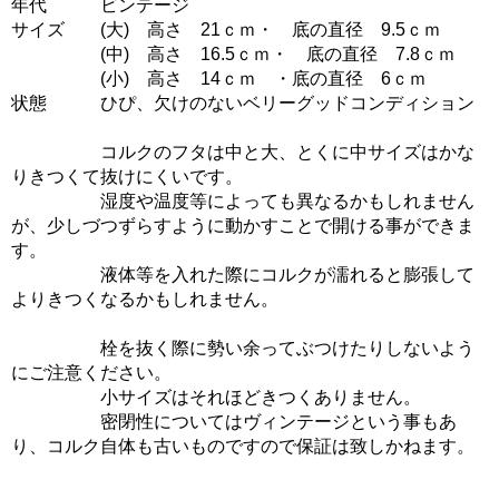
年代 ビンテージ
サイズ (大) 高さ 21ｃｍ・ 底の直径 9.5ｃｍ
(中) 高さ 16.5ｃｍ・ 底の直径 7.8ｃｍ
(小) 高さ 14ｃｍ ・底の直径 6ｃｍ
状態 ひぴ、欠けのないベリーグッドコンディション
コルクのフタは中と大、とくに中サイズはかな
りきつくて抜けにくいです。
湿度や温度等によっても異なるかもしれません
が、少しづつずらすように動かすことで開ける事ができま
す。
液体等を入れた際にコルクが濡れると膨張して
よりきつくなるかもしれません。
栓を抜く際に勢い余ってぶつけたりしないよう
にご注意ください。
小サイズはそれほどきつくありません。
密閉性についてはヴィンテージという事もあ
り、コルク自体も古いものですので保証は致しかねます。