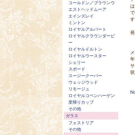
コールドン／ブラウンウ
は
エストヘッドムーア
で
エインズレイ
す
ミントン
ロイヤルアルバート
発
ロイヤルクラウンダービ
ー
ロイヤルドルトン
メ
ロイヤルウースター
シェリー
サ
スポード
状
スージークーパー
ウェッジウッド
リモージュ
N
ロイヤルコペンハーゲン
里帰りカップ
その他
ガラス
フォストリア
その他