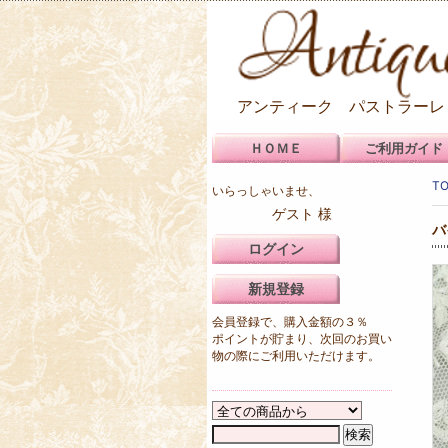
アンティーク パストラーレ
ＨＯＭＥ
ご利用ガイド
T
いらっしゃいませ、
ゲスト 様
バ
ログイン
新規登録
会員登録で、購入金額の３％
ポイントが貯まり、次回のお買い
物の際にご利用いただけます。