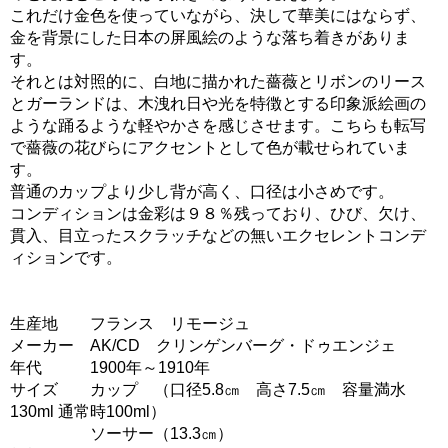
これだけ金色を使っていながら、決して華美にはならず、
金を背景にした日本の屏風絵のような落ち着きがありま
す。
それとは対照的に、白地に描かれた薔薇とリボンのリース
とガーランドは、木洩れ日や光を特徴とする印象派絵画の
ような踊るような軽やかさを感じさせます。こちらも転写
で薔薇の花びらにアクセントとして色が載せられていま
す。
普通のカップより少し背が高く、口径は小さめです。
コンディションは金彩は９８％残っており、ひび、欠け、
貫入、目立ったスクラッチなどの無いエクセレントコンデ
ィションです。
生産地 フランス リモージュ
メーカー AK/CD クリンゲンバーグ・ドゥエンジェ
年代 1900年～1910年
サイズ カップ （口径5.8㎝ 高さ7.5㎝ 容量満水
130ml 通常時100ml）
ソーサー（13.3㎝）